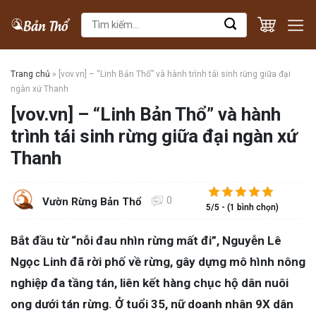
Skip
Tìm
to
kiếm:
content
Trang chủ
»
[vov.vn] – “Linh Bản Thổ” và hành trình tái sinh rừng giữa đại
ngàn xứ Thanh
[vov.vn] – “Linh Bản Thổ” và hành
trình tái sinh rừng giữa đại ngàn xứ
Thanh
0
Vườn Rừng Bản Thổ
5/5 - (1 bình chọn)
Bắt đầu từ “nỗi đau nhìn rừng mất đi”, Nguyễn Lê
Ngọc Linh đã rời phố về rừng, gây dựng mô hình nông
nghiệp đa tầng tán, liên kết hàng chục hộ dân nuôi
ong dưới tán rừng. Ở tuổi 35, nữ doanh nhân 9X dân