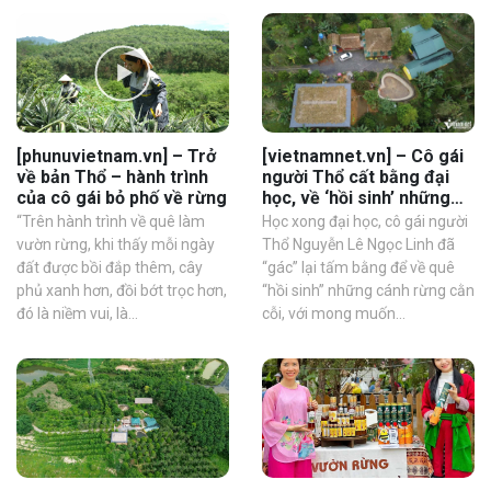
[phunuvietnam.vn] – Trở
[vietnamnet.vn] – Cô gái
về bản Thổ – hành trình
người Thổ cất bằng đại
của cô gái bỏ phố về rừng
học, về ‘hồi sinh’ những
cánh rừng cằn cỗi
“Trên hành trình về quê làm
Học xong đại học, cô gái người
vườn rừng, khi thấy mỗi ngày
Thổ Nguyễn Lê Ngọc Linh đã
đất được bồi đắp thêm, cây
“gác” lại tấm bằng để về quê
phủ xanh hơn, đồi bớt trọc hơn,
“hồi sinh” những cánh rừng cằn
đó là niềm vui, là...
cỗi, với mong muốn...