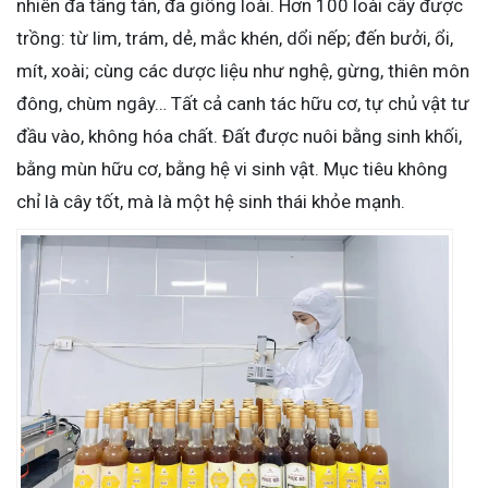
nhiên đa tầng tán, đa giống loài. Hơn 100 loài cây được
trồng: từ lim, trám, dẻ, mắc khén, dổi nếp; đến bưởi, ổi,
mít, xoài; cùng các dược liệu như nghệ, gừng, thiên môn
đông, chùm ngây… Tất cả canh tác hữu cơ, tự chủ vật tư
đầu vào, không hóa chất. Đất được nuôi bằng sinh khối,
bằng mùn hữu cơ, bằng hệ vi sinh vật. Mục tiêu không
chỉ là cây tốt, mà là một hệ sinh thái khỏe mạnh.