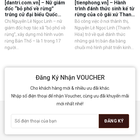
[dantri.com.vn] – Nữ giám
[tienphong.vn] – Hành
đốc “bỏ phố về rừng”
trình đánh thức sinh kế từ
trúng cử đại biểu Quốc
rừng của cô gái xứ Thanh
hội
ứng cử đại biểu Quốc hội
Chị Nguyễn Lê Ngọc Linh – nữ
Bỏ công việc ở nơi thành thị,
giám đốc hợp tác xã “bỏ phố về
Nguyễn Lê Ngọc Linh (Thanh
rừng”, xây dựng mô hình vườn
Hóa) trở về quê đánh thức
rừng Bản Thổ – là 1 trong 17
những giá trị bản địa bằng
người...
chuỗi mô hình phát triển kinh...
Đăng Ký Nhận VOUCHER
Cho khách hàng mới & nhiều ưu đãi khác.
Nhập số điện thoại để nhận Voucher, cùng ưu đãi khuyến mãi
mới nhất nhé!