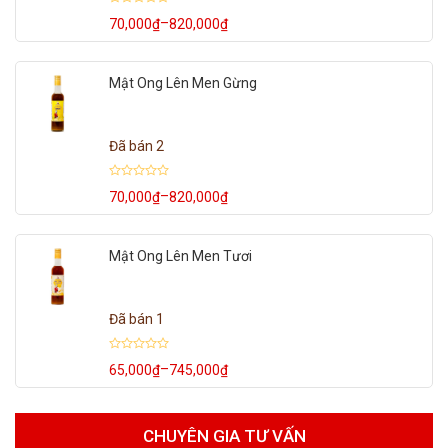
Được
–
70,000
₫
820,000
₫
Khoảng
xếp
hạng
giá:
0
từ
5
70,000₫
sao
Mật Ong Lên Men Gừng
đến
820,000₫
Đã bán 2
Được
–
70,000
₫
820,000
₫
Khoảng
xếp
hạng
giá:
0
từ
5
70,000₫
sao
Mật Ong Lên Men Tươi
đến
820,000₫
Đã bán 1
Được
–
65,000
₫
745,000
₫
Khoảng
xếp
hạng
giá:
0
từ
5
65,000₫
sao
đến
CHUYÊN GIA TƯ VẤN
745,000₫