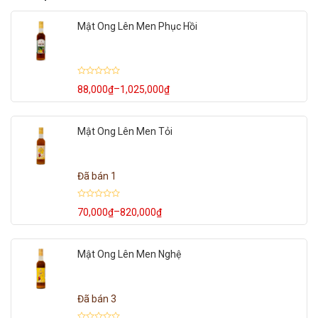
Mật Ong Lên Men Phục Hồi
Được
–
88,000
₫
1,025,000
₫
Khoảng
xếp
hạng
giá:
0
từ
5
88,000₫
sao
Mật Ong Lên Men Tỏi
đến
1,025,000₫
Đã bán 1
Được
–
70,000
₫
820,000
₫
Khoảng
xếp
hạng
giá:
0
từ
5
70,000₫
sao
Mật Ong Lên Men Nghệ
đến
820,000₫
Đã bán 3