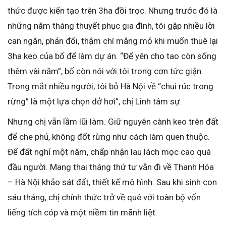
thức được kiến tạo trên 3ha đồi trọc. Nhưng trước đó là
những năm tháng thuyết phục gia đình, tôi gặp nhiều lời
can ngăn, phản đối, thậm chí mắng mỏ khi muốn thuê lại
3ha keo của bố để làm dự án. “Để yên cho tao còn sống
thêm vài năm”, bố còn nói với tôi trong cơn tức giận.
Trong mắt nhiều người, tôi bỏ Hà Nội về “chui rúc trong
rừng” là một lựa chọn dở hơi”, chị Linh tâm sự.
Nhưng chị vẫn lầm lũi làm. Giữ nguyên cành keo trên đất
để che phủ, không đốt rừng như cách làm quen thuộc.
Để đất nghỉ một năm, chấp nhận lau lách mọc cao quá
đầu người. Mang thai tháng thứ tư vẫn đi về Thanh Hóa
– Hà Nội khảo sát đất, thiết kế mô hình. Sau khi sinh con
sáu tháng, chị chính thức trở về quê với toàn bộ vốn
liếng tích cóp và một niềm tin mãnh liệt.