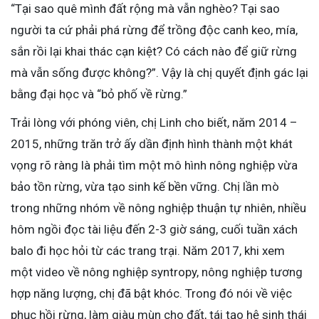
“Tại sao quê mình đất rộng mà vẫn nghèo? Tại sao
người ta cứ phải phá rừng để trồng độc canh keo, mía,
sắn rồi lại khai thác cạn kiệt? Có cách nào để giữ rừng
mà vẫn sống được không?”. Vậy là chị quyết định gác lại
bằng đại học và “bỏ phố về rừng.”
Trải lòng với phóng viên, chị Linh cho biết, năm 2014 –
2015, những trăn trở ấy dần định hình thành một khát
vọng rõ ràng là phải tìm một mô hình nông nghiệp vừa
bảo tồn rừng, vừa tạo sinh kế bền vững. Chị lần mò
trong những nhóm về nông nghiệp thuận tự nhiên, nhiều
hôm ngồi đọc tài liệu đến 2-3 giờ sáng, cuối tuần xách
balo đi học hỏi từ các trang trại. Năm 2017, khi xem
một video về nông nghiệp syntropy, nông nghiệp tương
hợp năng lượng, chị đã bật khóc. Trong đó nói về việc
phục hồi rừng, làm giàu mùn cho đất, tái tạo hệ sinh thái