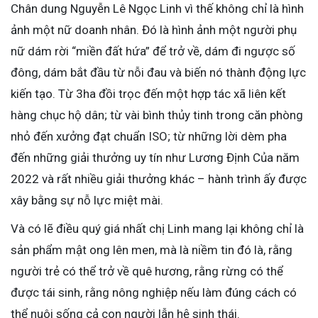
Chân dung Nguyễn Lê Ngọc Linh vì thế không chỉ là hình
ảnh một nữ doanh nhân. Đó là hình ảnh một người phụ
nữ dám rời “miền đất hứa” để trở về, dám đi ngược số
đông, dám bắt đầu từ nỗi đau và biến nó thành động lực
kiến tạo. Từ 3ha đồi trọc đến một hợp tác xã liên kết
hàng chục hộ dân; từ vài bình thủy tinh trong căn phòng
nhỏ đến xưởng đạt chuẩn ISO; từ những lời dèm pha
đến những giải thưởng uy tín như Lương Định Của năm
2022 và rất nhiều giải thưởng khác – hành trình ấy được
xây bằng sự nỗ lực miệt mài.
Và có lẽ điều quý giá nhất chị Linh mang lại không chỉ là
sản phẩm mật ong lên men, mà là niềm tin đó là, rằng
người trẻ có thể trở về quê hương, rằng rừng có thể
được tái sinh, rằng nông nghiệp nếu làm đúng cách có
thể nuôi sống cả con người lẫn hệ sinh thái.