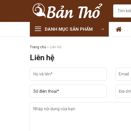
Skip
Tìm
to
kiếm:
content
DANH MỤC SẢN PHẨM
Trang chủ
»
Liên hệ
Liên hệ