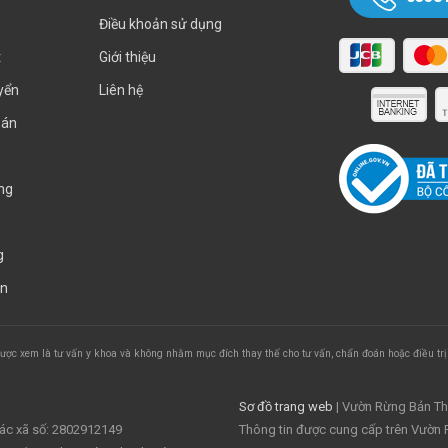
Điều khoản sử dụng
t
Giới thiệu
yển
Liên hệ
oán
ng
g
án
ược xem là tư vấn y khoa và không nhằm mục đích thay thế cho tư vấn, chẩn đoán hoặc điều trị 
Sơ đồ trang web
| Vườn Rừng Bản T
tác xã số: 2802912149
Thông tin được cung cấp trên Vườn R