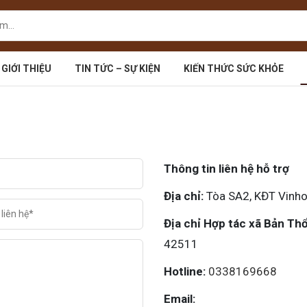
GIỚI THIỆU
TIN TỨC – SỰ KIỆN
KIẾN THỨC SỨC KHỎE
Thông tin liên hệ hỗ trợ
Địa chỉ:
Tòa SA2, KĐT Vinho
Địa chỉ Hợp tác xã Bản Th
42511
Hotline:
0338169668
Email: