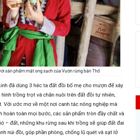
 với sản phẩm mật ong sạch của Vườn rừng bản Thổ
 Linh đã dùng 3 héc ta đất đồi bố mẹ cho mượn để xây
ình trồng trọt và chăn nuôi trên đất đồi tự nhiên,
t. Với ước mơ về một nơi canh tác nông nghiệp mà
ch hoàn toàn mọi bước, các sản phẩm tròn đầy chất và
ió – đất, những khu rừng sau khi trồng sẽ giúp đất đai
anh núi đồi, góp phần phòng, chống lũ quét và sạt lở