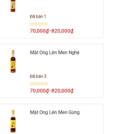
Đã bán 1
Được
70,000
₫
820,000
₫
–
Khoảng
xếp
giá:
hạng
0
từ
5
70,000₫
sao
đến
Mật Ong Lên Men Nghệ
820,000₫
Đã bán 3
Được
70,000
₫
820,000
₫
–
Khoảng
xếp
giá:
hạng
0
từ
5
70,000₫
sao
đến
Mật Ong Lên Men Gừng
820,000₫