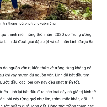
m tra thùng nuôi ong trong vườn rừng
g tạo thanh niên nông thôn năm 2020 do Trung ương
a Linh đã đoạt giải đặc biệt và cá nhân Linh được Ban
n do nguồn vốn ít, kiến thức về trồng rừng không có
sau khi vay mượn đủ nguồn vốn, Linh đã bắt đầu tìm
Bước đầu, các loài cây này đều phát triển tốt.
ển, Linh lại bắt đầu đưa các loại cây có giá trị kinh tế
ác loài cây rừng quý như lim, trám, mắc khén, dổi… là
 nước ngầm dưới lòng đất. Đồng thời trồng thêm các