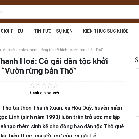
GIỚI THIỆU
TIN TỨC – SỰ KIỆN
KIẾN THỨC SỨC KHỎE
n tộc khởi nghiệp thành công từ mô hình “Vườn rừng bản Thổ”
S
Thanh Hoá: Cô gái dân tộc khởi
 “Vườn rừng bản Thổ”
Đánh giá bài viết
ộc Thổ tại thôn Thanh Xuân, xã Hóa Quỳ, huyện miền
ọc Linh (sinh năm 1990) luôn trăn trở ước mơ lập
 và tạo thêm sinh kế cho đồng bào dân tộc Thổ quê
ần hiện thực hóa ước mơ của cô gái trẻ.