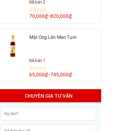
Đã bán 2
Được
70,000
₫
820,000
₫
–
Khoảng
xếp
giá:
hạng
0
từ
5
70,000₫
sao
đến
Mật Ong Lên Men Tươi
820,000₫
Đã bán 1
Được
65,000
₫
745,000
₫
–
Khoảng
xếp
giá:
hạng
0
từ
5
65,000₫
sao
đến
CHUYÊN GIA TƯ VẤN
745,000₫