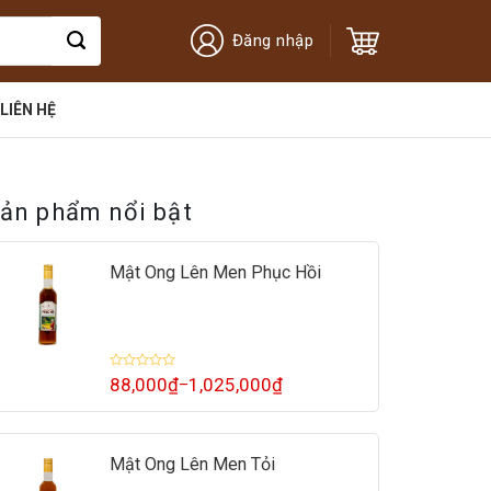
Đăng nhập
LIÊN HỆ
ản phẩm nổi bật
Mật Ong Lên Men Phục Hồi
Được
88,000
₫
1,025,000
₫
–
Khoảng
xếp
giá:
hạng
0
từ
5
88,000₫
sao
đến
Mật Ong Lên Men Tỏi
1,025,000₫