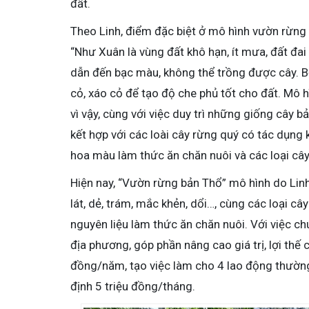
đất.
Theo Linh, điểm đặc biệt ở mô hình vườn rừng 
“Như Xuân là vùng đất khô hạn, ít mưa, đất đa
dẫn đến bạc màu, không thể trồng được cây. B
cỏ, xáo cỏ để tạo độ che phủ tốt cho đất. Mô 
vì vậy, cùng với việc duy trì những giống cây bản
kết hợp với các loài cây rừng quý có tác dụng
hoa màu làm thức ăn chăn nuôi và các loại cây
Hiện nay, “Vườn rừng bản Thổ” mô hình do Linh
lát, dẻ, trám, mắc khẻn, dổi…, cùng các loại câ
nguyên liệu làm thức ăn chăn nuôi. Với việc ch
địa phương, góp phần nâng cao giá trị, lợi thế
đồng/năm, tạo việc làm cho 4 lao động thường
định 5 triệu đồng/tháng.