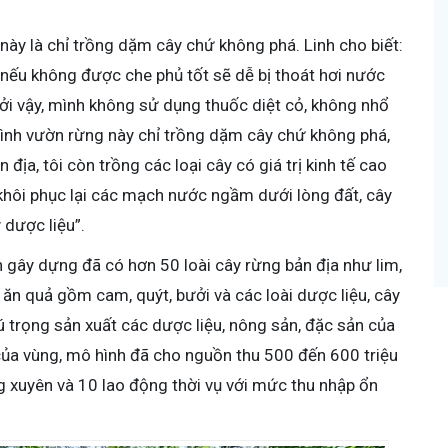
này là chỉ trồng dặm cây chứ không phá. Linh cho biết:
i nếu không được che phủ tốt sẽ dễ bị thoát hơi nước
ởi vậy, mình không sử dụng thuốc diệt cỏ, không nhổ
hình vườn rừng này chỉ trồng dặm cây chứ không phá,
 địa, tôi còn trồng các loại cây có giá trị kinh tế cao
 khôi phục lại các mạch nước ngầm dưới lòng đất, cây
 dược liệu”.
 gây dựng đã có hơn 50 loài cây rừng bản địa như lim,
y ăn quả gồm cam, quýt, bưởi và các loài dược liệu, cây
ú trọng sản xuất các dược liệu, nông sản, đặc sản của
 của vùng, mô hình đã cho nguồn thu 500 đến 600 triệu
 xuyên và 10 lao động thời vụ với mức thu nhập ổn