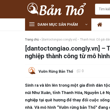
Skip
Tìm
to
kiếm:
content
DANH MỤC SẢN PHẨM
Trang chủ
»
[dantoctongiao.congly.vn] – Thanh Hoá: Cô gái dâ
[dantoctongiao.congly.vn] – 
nghiệp thành công từ mô hình
0
Vườn Rừng Bản Thổ
Sinh ra và lớn lên trong một gia đình dân t
núi Như Xuân, tỉnh Thanh Hóa, Nguyễn Lê Ng
nghiệp tại quê hương để thay đổi cuộc sống
nhà. Và mô hình “Vườn rừng bản Thổ” đang d