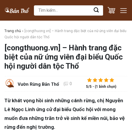
Skip
Tìm
to
kiếm:
content
Trang chủ
»
[congthuong.vn] – Hành trang đặc biệt của nữ ứng viên đại biểu
Quốc hội người dân tộc Thổ
[congthuong.vn] – Hành trang đặc
biệt của nữ ứng viên đại biểu Quốc
hội người dân tộc Thổ
0
Vườn Rừng Bản Thổ
5/5 - (1 bình chọn)
Từ khát vọng hồi sinh những cánh rừng, chị Nguyễn
Lê Ngọc Linh ứng cử đại biểu Quốc hội với mong
muốn đưa những trăn trở về sinh kế miền núi, bảo vệ
rừng đến nghị trường.