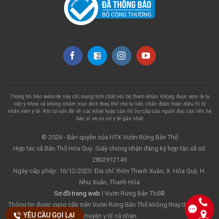
Thông tin trên website này chỉ mang tính chất nội bộ tham khảo; không được xem là tư
vấn y khoa và không nhằm mục đích thay thế cho tư vấn, chẩn đoán hoặc điều trị từ
nhân viên y tế. Khi có vấn đề về sức khỏe hoặc cần hỗ trợ cấp cứu người đọc cần liên hệ
bác sĩ và cơ sở y tế gần nhất
© 2026 - Bản quyền của HTX Vườn Rừng Bản Thổ
Hợp tác xã Bản Thổ Hóa Quỳ. Giấy chứng nhận đăng ký hợp tác xã số:
2802912149
Ngày cấp phép: 16/12/2020. Địa chỉ: thôn Thanh Xuân, X. Hóa Quỳ, H.
Như Xuân, Thanh Hóa
Sơ đồ trang web
| Vườn Rừng Bản Thổ®
Thông tin được cung cấp trên Vườn Rừng Bản Thổ không thay thế cho lời
YÊU CẦU GỌI LẠI
YÊU CẦU GỌI LẠI
khuyên y tế cá nhân.