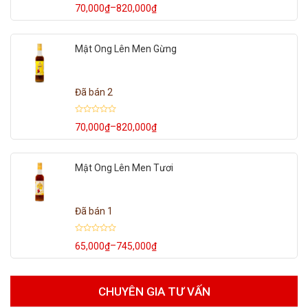
Được
–
70,000
₫
820,000
₫
Khoảng
xếp
hạng
giá:
0
từ
5
70,000₫
sao
Mật Ong Lên Men Gừng
đến
820,000₫
Đã bán 2
Được
–
70,000
₫
820,000
₫
Khoảng
xếp
hạng
giá:
0
từ
5
70,000₫
sao
Mật Ong Lên Men Tươi
đến
820,000₫
Đã bán 1
Được
–
65,000
₫
745,000
₫
Khoảng
xếp
hạng
giá:
0
từ
5
65,000₫
sao
đến
CHUYÊN GIA TƯ VẤN
745,000₫