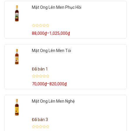
Mật Ong Lên Men Phục Hồi
Được
–
88,000
₫
1,025,000
₫
Khoảng
xếp
hạng
giá:
0
từ
5
88,000₫
sao
Mật Ong Lên Men Tỏi
đến
1,025,000₫
Đã bán 1
Được
–
70,000
₫
820,000
₫
Khoảng
xếp
hạng
giá:
0
từ
5
70,000₫
sao
Mật Ong Lên Men Nghệ
đến
820,000₫
Đã bán 3