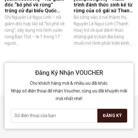
đốc “bỏ phố về rừng”
trình đánh thức sinh kế từ
trúng cử đại biểu Quốc
rừng của cô gái xứ Thanh
hội
ứng cử đại biểu Quốc hội
Chị Nguyễn Lê Ngọc Linh – nữ
Bỏ công việc ở nơi thành thị,
giám đốc hợp tác xã “bỏ phố về
Nguyễn Lê Ngọc Linh (Thanh
rừng”, xây dựng mô hình vườn
Hóa) trở về quê đánh thức
rừng Bản Thổ – là 1 trong 17
những giá trị bản địa bằng
người...
chuỗi mô hình phát triển kinh...
Đăng Ký Nhận VOUCHER
Cho khách hàng mới & nhiều ưu đãi khác.
Nhập số điện thoại để nhận Voucher, cùng ưu đãi khuyến mãi
mới nhất nhé!