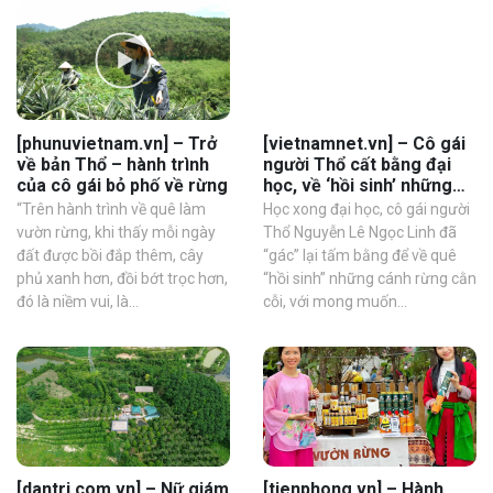
[phunuvietnam.vn] – Trở
[vietnamnet.vn] – Cô gái
về bản Thổ – hành trình
người Thổ cất bằng đại
của cô gái bỏ phố về rừng
học, về ‘hồi sinh’ những
cánh rừng cằn cỗi
“Trên hành trình về quê làm
Học xong đại học, cô gái người
vườn rừng, khi thấy mỗi ngày
Thổ Nguyễn Lê Ngọc Linh đã
đất được bồi đắp thêm, cây
“gác” lại tấm bằng để về quê
phủ xanh hơn, đồi bớt trọc hơn,
“hồi sinh” những cánh rừng cằn
đó là niềm vui, là...
cỗi, với mong muốn...
[dantri.com.vn] – Nữ giám
[tienphong.vn] – Hành