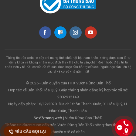
Thông tin trên website này chỉ mang tính chất nội bộ tham khảo; không được xem là tư
vấn y khoa và không nhằm mục đích thay thế cho tư vấn, chẩn đoán hoặc điều trị từ
nhân viên y tế. Khi có vấn đề về sức khỏe hoặc cần hỗ trợ cấp cứu người đọc cần liên hệ
bác sĩ và cơ sở y tế gần nhất
© 2026 - Bản quyền của HTX Vườn Rừng Bản Thổ
Hợp tác xã Bản Thổ Hóa Quỳ. Giấy chứng nhận đăng ký hợp tác xã số:
2802912149
Ngày cấp phép: 16/12/2020. Địa chỉ: thôn Thanh Xuân, X. Hóa Quỳ, H.
Như Xuân, Thanh Hóa
Sơ đồ trang web
| Vườn Rừng Bản Thổ®
Thông tin được cung cấp trên Vườn Rừng Bản Thổ không thay thế cho lời
YÊU CẦU GỌI LẠI
YÊU CẦU GỌI LẠI
khuyên y tế cá nhân.