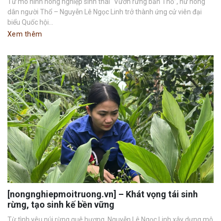
Từ mô hình nông nghiệp sinh thái “Vườn rừng bản Thổ”, nữ nông
dân người Thổ – Nguyễn Lê Ngọc Linh trở thành ứng cử viên đại
biểu Quốc hội...
Xem thêm
[nongnghiepmoitruong.vn] – Khát vọng tái sinh
rừng, tạo sinh kế bền vững
Từ tình yêu núi rừng quê hương, Nguyễn Lê Ngọc Linh xây dựng mô