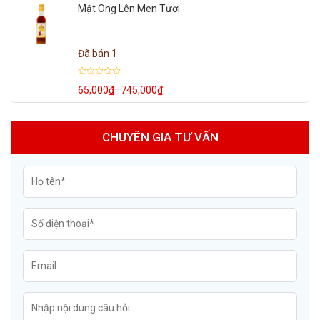
70,000₫
sao
Mật Ong Lên Men Tươi
đến
820,000₫
Đã bán 1
Được
–
65,000
₫
745,000
₫
Khoảng
xếp
hạng
giá:
0
từ
5
65,000₫
sao
đến
CHUYÊN GIA TƯ VẤN
745,000₫