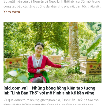
Sự xuất hiện của bà Nguyễn Lê Ngọc Linh thể hiện sự đổi mới trong
công tác bầu cử, tăng cường đại diện cho phụ nữ, dân tộc thiểu số...
Xem thêm
[nld.com.vn] – Những bóng hồng kiến tạo tương
lai: “Linh Bản Thổ” với mô hình sinh kế bền vững
Về quê đánh thức những giá trị bản địa, “Linh Bản Thổ” đã tạo mô
hình với sinh kế bền vững cho đồng bào, nhất là người dân tộc