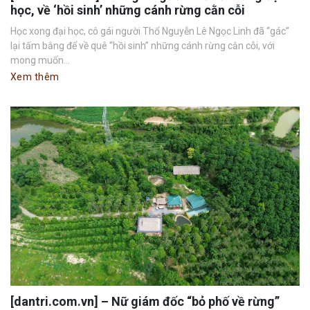
học, về ‘hồi sinh’ những cánh rừng cằn cỗi
Học xong đại học, cô gái người Thổ Nguyễn Lê Ngọc Linh đã “gác”
lại tấm bằng để về quê “hồi sinh” những cánh rừng cằn cỗi, với
mong muốn...
Xem thêm
[dantri.com.vn] – Nữ giám đốc “bỏ phố về rừng”