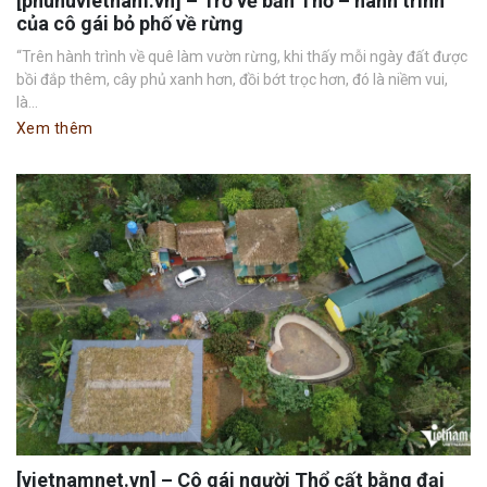
[phunuvietnam.vn] – Trở về bản Thổ – hành trình
của cô gái bỏ phố về rừng
“Trên hành trình về quê làm vườn rừng, khi thấy mỗi ngày đất được
bồi đắp thêm, cây phủ xanh hơn, đồi bớt trọc hơn, đó là niềm vui,
là...
Xem thêm
[vietnamnet.vn] – Cô gái người Thổ cất bằng đại