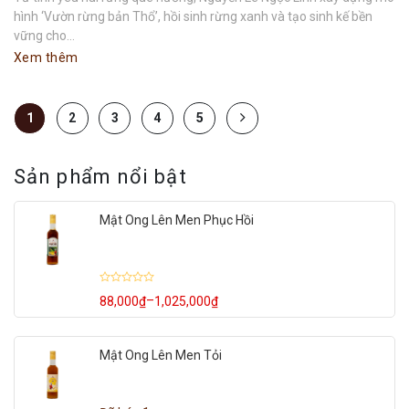
hình ‘Vườn rừng bản Thổ’, hồi sinh rừng xanh và tạo sinh kế bền
vững cho...
Xem thêm
1
2
3
4
5
Sản phẩm nổi bật
Mật Ong Lên Men Phục Hồi
Được
–
88,000
₫
1,025,000
₫
Khoảng
xếp
hạng
giá:
0
từ
5
88,000₫
sao
Mật Ong Lên Men Tỏi
đến
1,025,000₫