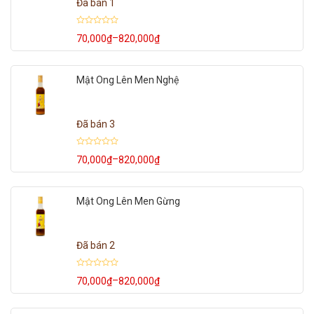
Đã bán 1
Được
–
70,000
₫
820,000
₫
Khoảng
xếp
hạng
giá:
0
từ
5
70,000₫
sao
Mật Ong Lên Men Nghệ
đến
820,000₫
Đã bán 3
Được
–
70,000
₫
820,000
₫
Khoảng
xếp
hạng
giá:
0
từ
5
70,000₫
sao
Mật Ong Lên Men Gừng
đến
820,000₫
Đã bán 2
Được
–
70,000
₫
820,000
₫
Khoảng
xếp
hạng
giá:
0
từ
5